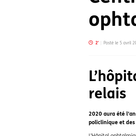
opht
Temps de lecture:
2
'
Posté le
5 avril 
L’hôpit
relais
2020 aura été l’a
policlinique et de
L’
Hôpital ophtalmiq