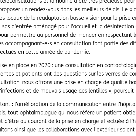
léconsultations et la hotline a été très précieuse pour 
 proposer un rendez-vous dans les meilleurs délais. Le « 
es locaux de la réadaptation basse vision pour la prise 
le sas d’entrée aménagé pour l’accueil et la désinfection
 pour permettre au personnel de manger en respectant le
des accompagnant-e-s en consultation font partie des di
ctués en cette année de pandémie.
se en place en 2020 : une consultation en contactologi
ntes et patients ont des questions sur les verres de c
ultation, nous offrons une prise en charge de qualité hos
 d’infections et de mauvais usage des lentilles », poursu
tant : l’amélioration de la communication entre l’hôpita
ais, tout ophtalmologue qui nous réfère un patient obtie
t d’être au courant de la prise en charge effectuée à l’hô
itons ainsi que les collaborations avec l’extérieur soient