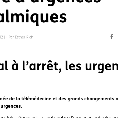
almiques
F
2021
Par Esther Rich
al à l’arrêt, les urg
nnée de la télémédecine et des grands changements a
s urgences.
ue Jules-Gonin
est le seul centre d’urgences ophtalmiq