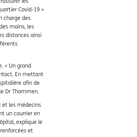
rassurer les
quartier Covid-19 »
en charge des
 des mains, les
s distances ainsi
fférents
e. « Un grand
ontact. En mettant
pitalière afin de
it le Dr Thommen.
l et les médecins
nt un courrier en
pital, explique le
 renforcées et