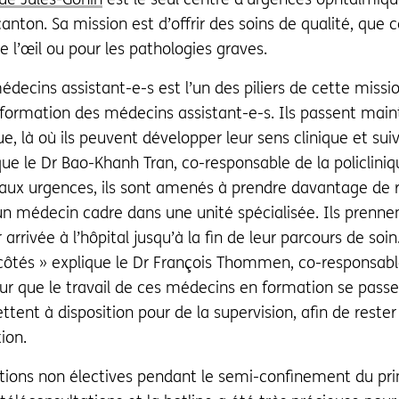
canton. Sa mission est d’offrir des soins de qualité, que c
e l’œil ou pour les pathologies graves.
decins assistant-e-s est l’un des piliers de cette missi
 formation des médecins assistant-e-s. Ils passent main
e, là où ils peuvent développer leur sens clinique et sui
ique le Dr Bao-Khanh Tran, co-responsable de la policlini
u aux urgences, ils sont amenés à prendre davantage de 
 un médecin cadre dans une unité spécialisée. Ils prenne
 arrivée à l’hôpital jusqu’à la fin de leur parcours de soin.
ôtés » explique le Dr François Thommen, co-responsable
ur que le travail de ces médecins en formation se passe 
nt à disposition pour de la supervision, afin de rester 
ion.
ations non électives pendant le semi-confinement du pr