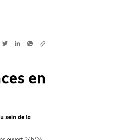
acebook
Twitter
LinkedIn
WhatsApp
Copier le lien
ences en
u sein de la
ues ouvert 24h/24