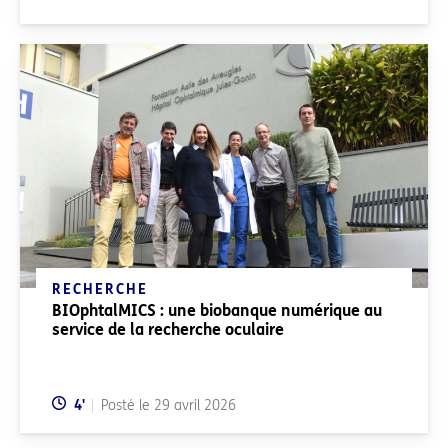
RECHERCHE
BIOphtalMICS : une biobanque numérique au
service de la recherche oculaire
Temps de lecture:
4
'
Posté le
29 avril 2026