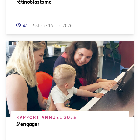
rétinoblastome
Temps de lecture:
4
'
Posté le
15 juin 2026
RAPPORT ANNUEL 2025
S’engager