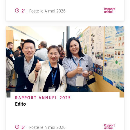
Temps de lecture:
2
'
Posté le
4 mai 2026
RAPPORT ANNUEL 2025
Edito
Temps de lecture:
5
'
Posté le
4 mai 2026