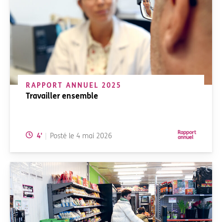
RAPPORT ANNUEL 2025
Travailler ensemble
Temps de lecture:
4
'
Posté le
4 mai 2026