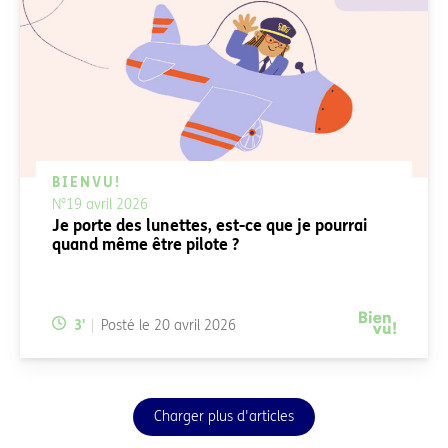
BIENVU!
N°19 avril 2026
Je porte des lunettes, est-ce que je pourrai
quand même être pilote ?
Temps de lecture:
3
'
Posté le
20 avril 2026
Charger plus d'articles