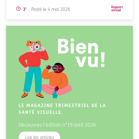
Temps de lecture:
3
'
Posté le
4 mai 2026
LE MAGAZINE TRIMESTRIEL DE LA
SANTÉ VISUELLE.
Découvrez l’édition
n°19 avril 2026
du magazine Bienvu!
Lire les articles