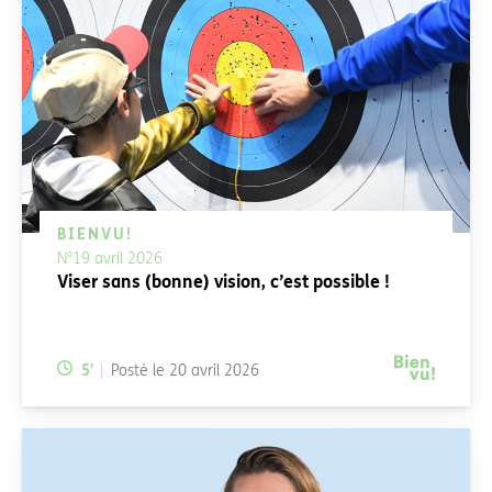
BIENVU!
N°19 avril 2026
Viser sans (bonne) vision, c’est possible !
Temps de lecture:
5
'
Posté le
20 avril 2026