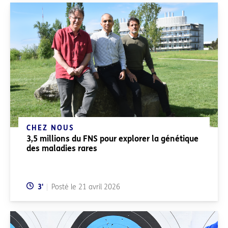
CHEZ NOUS
3,5 millions du FNS pour explorer la génétique
des maladies rares
Temps de lecture:
3
'
Posté le
21 avril 2026