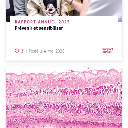
RAPPORT ANNUEL 2025
Prévenir et sensibiliser
Temps de lecture:
3
'
Posté le
4 mai 2026