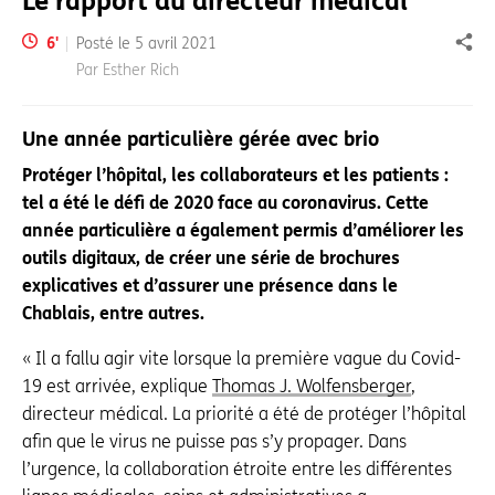
Le rapport du directeur médical
Temps de lecture:
6
'
Posté le
5 avril 2021
Part
Par Esther Rich
Une année particulière gérée avec brio
Protéger l’hôpital, les collaborateurs et les patients :
tel a été le défi de 2020 face au coronavirus. Cette
année particulière a également permis d’améliorer les
outils digitaux, de créer une série de brochures
explicatives et d’assurer une présence dans le
Chablais, entre autres.
« Il a fallu agir vite lorsque la première vague du Covid-
19 est arrivée, explique
Thomas J. Wolfensberger
,
directeur médical. La priorité a été de protéger l’hôpital
afin que le virus ne puisse pas s’y propager. Dans
l’urgence, la collaboration étroite entre les différentes