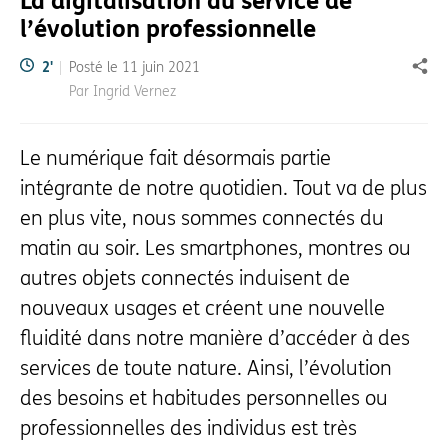
La digitalisation au service de
l’évolution professionnelle
Temps de lecture:
2
'
Posté le
11 juin 2021
Part
Par Ingrid Vernez
Le numérique fait désormais partie
intégrante de notre quotidien. Tout va de plus
en plus vite, nous sommes connectés du
matin au soir. Les smartphones, montres ou
autres objets connectés induisent de
nouveaux usages et créent une nouvelle
fluidité dans notre manière d’accéder à des
services de toute nature. Ainsi, l’évolution
des besoins et habitudes personnelles ou
professionnelles des individus est très