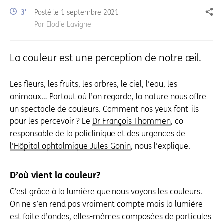
Temps de lecture:
3
'
Posté le
1 septembre 2021
Part
Par Elodie Lavigne
La couleur est une perception de notre œil.
Les fleurs, les fruits, les arbres, le ciel, l’eau, les
animaux… Partout où l’on regarde, la nature nous offre
un spectacle de couleurs. Comment nos yeux font-ils
pour les percevoir ? Le
Dr François Thommen
, co-
responsable de la policlinique et des urgences de
l’Hôpital ophtalmique Jules-Gonin
, nous l’explique.
D’où vient la couleur?
C’est grâce à la lumière que nous voyons les couleurs.
On ne s’en rend pas vraiment compte mais la lumière
est faite d’ondes, elles-mêmes composées de particules