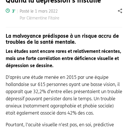
Quand la dépression s’installe
Temps de lecture:
3
'
Posté le
1 mars 2022
Part
Par Clémentine Fitaire
La malvoyance prédispose à un risque accru de
troubles de la santé mentale.
Les études sont encore rares et relativement récentes,
mais une forte corrélation entre déficience visuelle et
dépression se dessine.
D’après une étude menée en 2015 par une équipe
hollandaise sur 615 personnes ayant une basse vision, il
apparaît que 32,2% d’entre elles présentaient un trouble
dépressif pouvant persister dans le temps. Un trouble
anxieux (notamment agoraphobie et phobie sociale)
était également associé dans 42% des cas.
Pourtant, l’acuité visuelle n’est pas, en soi, prédictive