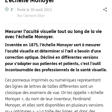
L’échelle Monoyer
Temps de lecture:
3
'
Posté le
30 août 2023
Part
Par Clément Etter
Mesurer l’acuité visuelle tout au long de la vie
avec l’échelle Monoyer.
Inventée en 1875, l’échelle Monoyer sert à mesurer
l’acuité visuelle et déterminer si l’œil a besoin d’une
correction optique. Décliné en différentes versions
pour s’adapter aux patientes et patients, c’est l’outil
incontournable des professionnels de la santé visuelle.
Ces panneaux imprimés ou numériques représentant
des lignes de lettres de tailles différentes sont un
classique des examens de vue. On les appelle « échelle
Monoyer », du nom de leur inventeur, Ferdinand
Monoyer, et elles sont disponibles en plusieurs versions
ou « optotypes ». « La taille des lignes, et donc des