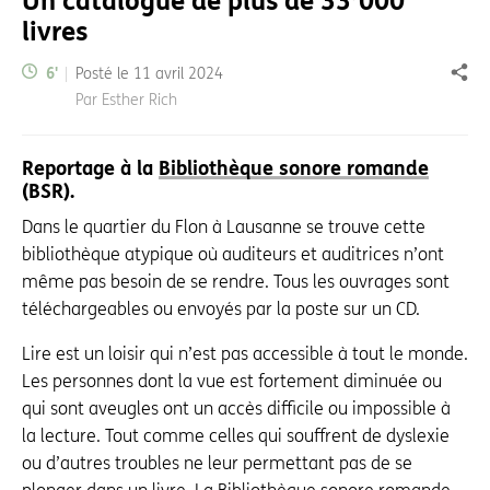
Un catalogue de plus de 33’000
livres
Temps de lecture:
6
'
Posté le
11 avril 2024
Part
Par Esther Rich
Reportage à la
Bibliothèque sonore romande
(BSR).
Dans le quartier du Flon à Lausanne se trouve cette
bibliothèque atypique où auditeurs et auditrices n’ont
même pas besoin de se rendre. Tous les ouvrages sont
téléchargeables ou envoyés par la poste sur un CD.
Lire est un loisir qui n’est pas accessible à tout le monde.
Les personnes dont la vue est fortement diminuée ou
qui sont aveugles ont un accès difficile ou impossible à
la lecture. Tout comme celles qui souffrent de dyslexie
ou d’autres troubles ne leur permettant pas de se