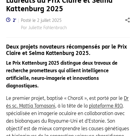
Lauréats du Prix Claire et Selma
Kattenburg 2025
Temps de lecture:
2
'
Posté le
2 juillet 2025
Part
Par Juliette Fahlenbrach
Deux projets novateurs récompensés par le Prix
Claire et Selma Kattenburg 2025.
Le Prix Kattenburg 2025 distingue deux travaux de
recherche prometteurs qui allient intelligence
artificielle, neuro-imagerie et innovations
diagnostiques.
Le premier projet, baptisé « ChoroX », est porté par le
Dr
ès sc. Mattia Tomasoni
, à la tête de la
plateforme RIO
,
spécialisée en imagerie oculaire en collaboration avec
des biobanques du Royaume-Uni et d’Estonie. Son
objectif est de mieux comprendre les causes génétiques