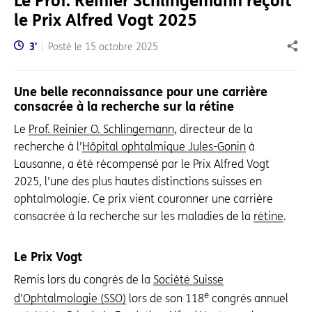
Le Prof. Reinier Schlingemann reçoit
le Prix Alfred Vogt 2025
Temps de lecture:
3
'
Posté le
15 octobre 2025
Part
Une belle reconnaissance pour une carrière
consacrée à la recherche sur la rétine
Le
Prof. Reinier O. Schlingemann
, directeur de la
recherche à l’
Hôpital ophtalmique Jules-Gonin
à
Lausanne, a été récompensé par le Prix Alfred Vogt
2025, l’une des plus hautes distinctions suisses en
ophtalmologie. Ce prix vient couronner une carrière
consacrée à la recherche sur les maladies de la
rétine
.
Le Prix Vogt
Remis lors du congrès de la
Société Suisse
e
d’Ophtalmologie (SSO)
lors de son 118
congrès annuel