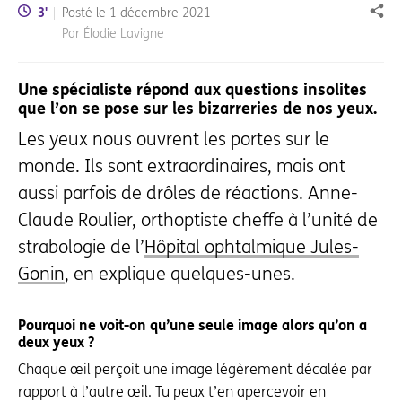
Temps de lecture:
3
'
Posté le
1 décembre 2021
Part
Par Élodie Lavigne
Une spécialiste répond aux questions insolites
que l’on se pose sur les bizarreries de nos yeux.
Les yeux nous ouvrent les portes sur le
monde. Ils sont extraordinaires, mais ont
aussi parfois de drôles de réactions. Anne-
Claude Roulier, orthoptiste cheffe à l’unité de
strabologie de l’
Hôpital ophtalmique Jules-
Gonin
, en explique quelques-unes.
Pourquoi ne voit-on qu’une seule image alors qu’on a
deux yeux ?
Chaque œil perçoit une image légèrement décalée par
rapport à l’autre œil. Tu peux t’en apercevoir en