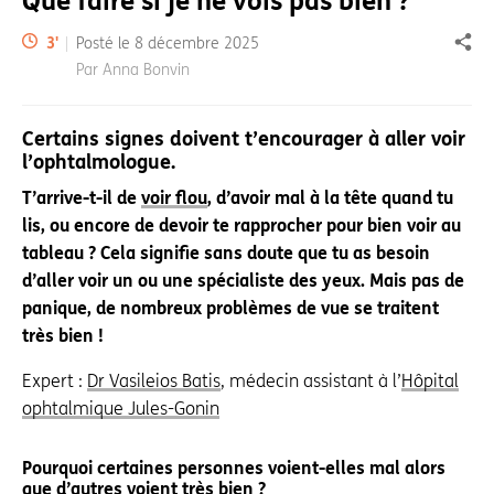
Que faire si je ne vois pas bien ?
Temps de lecture:
3
'
Posté le
8 décembre 2025
Part
Par Anna Bonvin
Certains signes doivent t’encourager à aller voir
l’ophtalmologue.
T’arrive-t-il de
voir flou
, d’avoir mal à la tête quand tu
lis, ou encore de devoir te rapprocher pour bien voir au
tableau ? Cela signifie sans doute que tu as besoin
d’aller voir un ou une spécialiste des yeux. Mais pas de
panique, de nombreux problèmes de vue se traitent
très bien !
Expert :
Dr Vasileios Batis
, médecin assistant à l’
Hôpital
ophtalmique Jules-Gonin
Pourquoi certaines personnes voient-elles mal alors
que d’autres voient très bien ?