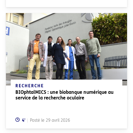
RECHERCHE
BIOphtalMICS : une biobanque numérique au
service de la recherche oculaire
Temps de lecture:
4
'
Posté le
29 avril 2026