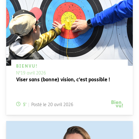
BIENVU!
N°19 avril 2026
Viser sans (bonne) vision, c’est possible !
Temps de lecture:
5
'
Posté le
20 avril 2026