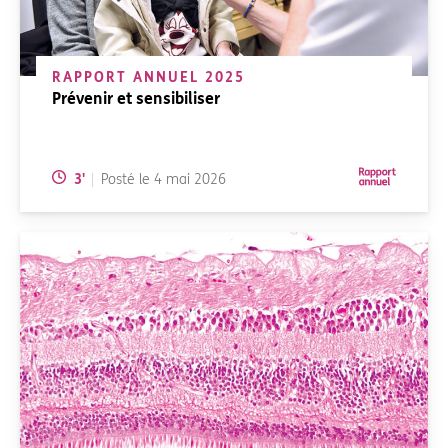
RAPPORT ANNUEL 2025
Prévenir et sensibiliser
Temps de lecture:
3
'
Posté le
4 mai 2026