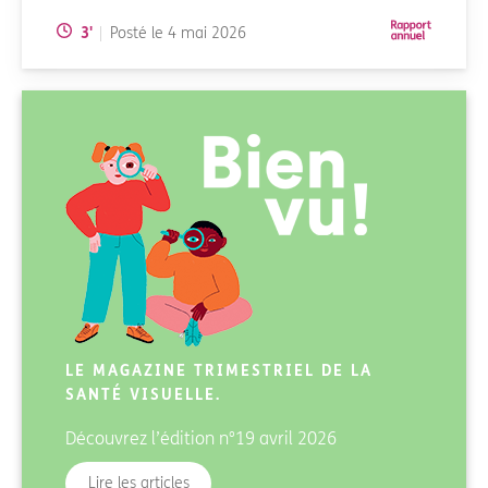
Temps de lecture:
3
'
Posté le
4 mai 2026
LE MAGAZINE TRIMESTRIEL DE LA
SANTÉ VISUELLE.
Découvrez l’édition
n°19 avril 2026
du magazine Bienvu!
Lire les articles