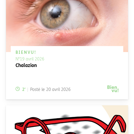
BIENVU!
N°19 avril 2026
Chalazion
Temps de lecture:
2
'
Posté le
20 avril 2026