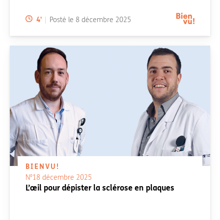
Temps de lecture:
4
'
Posté le
8 décembre 2025
BIENVU!
N°18 décembre 2025
L’œil pour dépister la sclérose en plaques