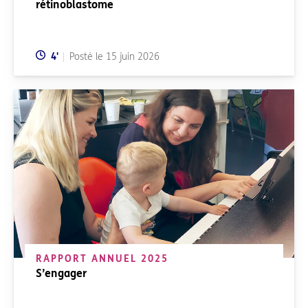
rétinoblastome
Temps de lecture:
4
'
Posté le
15 juin 2026
RAPPORT ANNUEL 2025
S’engager