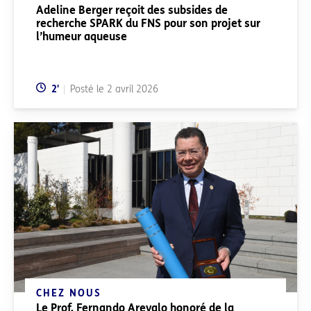
Adeline Berger reçoit des subsides de
recherche SPARK du FNS pour son projet sur
l’humeur aqueuse
Temps de lecture:
2
'
Posté le
2 avril 2026
CHEZ NOUS
Le Prof. Fernando Arevalo honoré de la