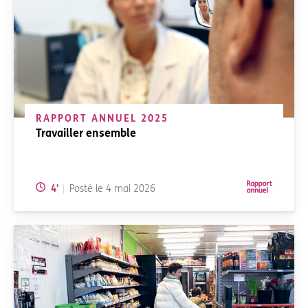
RAPPORT ANNUEL 2025
Travailler ensemble
Temps de lecture:
4
'
Posté le
4 mai 2026