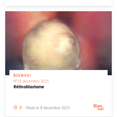
BIENVU!
N°18 décembre 2025
Rétinoblastome
Temps de lecture:
2
'
Posté le
8 décembre 2025