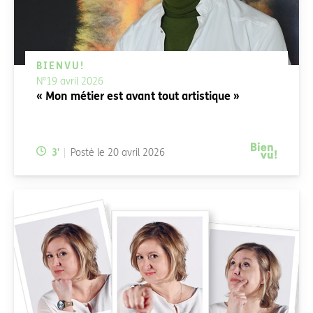
BIENVU!
N°19 avril 2026
« Mon métier est avant tout artistique »
Temps de lecture:
3
'
Posté le
20 avril 2026