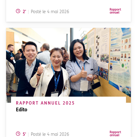
Temps de lecture:
2
'
Posté le
4 mai 2026
RAPPORT ANNUEL 2025
Edito
Temps de lecture:
5
'
Posté le
4 mai 2026