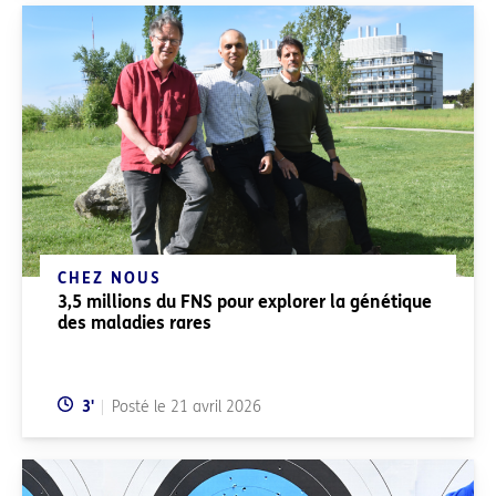
CHEZ NOUS
3,5 millions du FNS pour explorer la génétique
des maladies rares
Temps de lecture:
3
'
Posté le
21 avril 2026