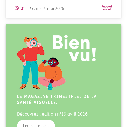
Temps de lecture:
3
'
Posté le
4 mai 2026
LE MAGAZINE TRIMESTRIEL DE LA
SANTÉ VISUELLE.
Découvrez l’édition
n°19 avril 2026
du magazine Bienvu!
Lire les articles