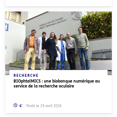
RECHERCHE
BIOphtalMICS : une biobanque numérique au
service de la recherche oculaire
Temps de lecture:
4
'
Posté le
29 avril 2026