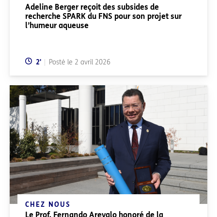
Adeline Berger reçoit des subsides de
recherche SPARK du FNS pour son projet sur
l’humeur aqueuse
Temps de lecture:
2
'
Posté le
2 avril 2026
CHEZ NOUS
Le Prof. Fernando Arevalo honoré de la