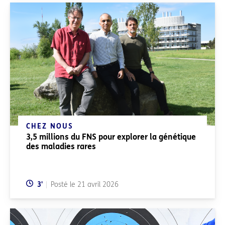
CHEZ NOUS
3,5 millions du FNS pour explorer la génétique
des maladies rares
Temps de lecture:
3
'
Posté le
21 avril 2026