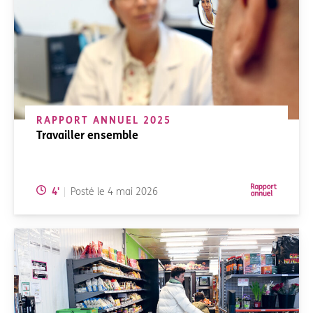
RAPPORT ANNUEL 2025
Travailler ensemble
Temps de lecture:
4
'
Posté le
4 mai 2026