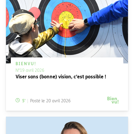
BIENVU!
N°19 avril 2026
Viser sans (bonne) vision, c’est possible !
Temps de lecture:
5
'
Posté le
20 avril 2026