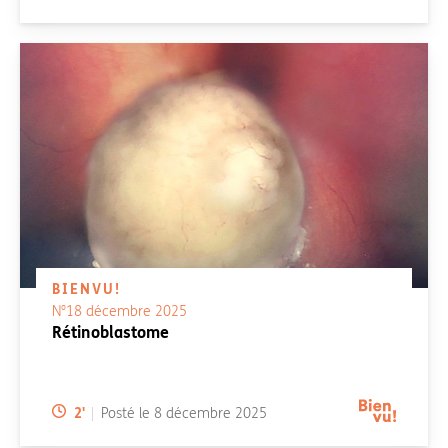
BIENVU!
N°18 décembre 2025
Rétinoblastome
Temps de lecture:
2
'
Posté le
8 décembre 2025