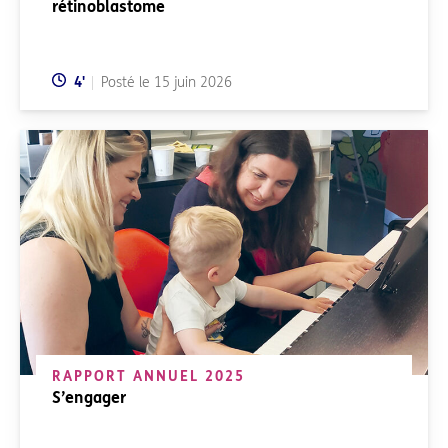
rétinoblastome
Temps de lecture:
4
'
Posté le
15 juin 2026
RAPPORT ANNUEL 2025
S’engager