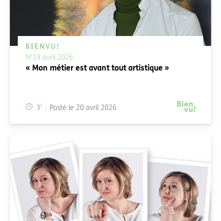
BIENVU!
N°19 avril 2026
« Mon métier est avant tout artistique »
Temps de lecture:
3
'
Posté le
20 avril 2026