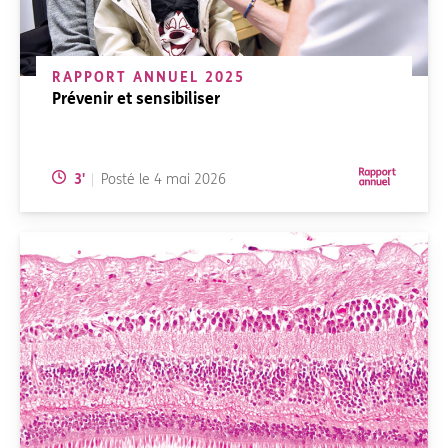
RAPPORT ANNUEL 2025
Prévenir et sensibiliser
Temps de lecture:
3
'
Posté le
4 mai 2026