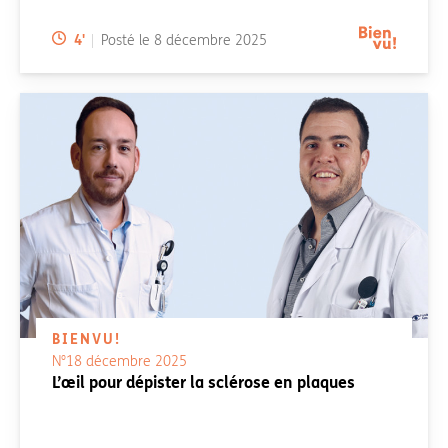
Temps de lecture:
4
'
Posté le
8 décembre 2025
BIENVU!
N°18 décembre 2025
L’œil pour dépister la sclérose en plaques