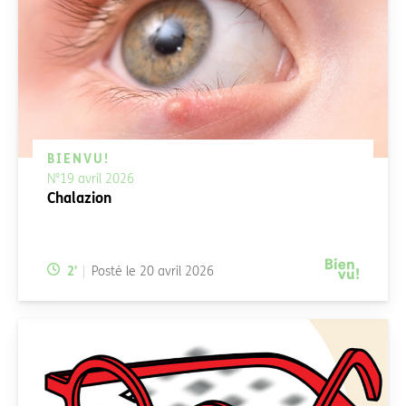
BIENVU!
N°19 avril 2026
Chalazion
Temps de lecture:
2
'
Posté le
20 avril 2026