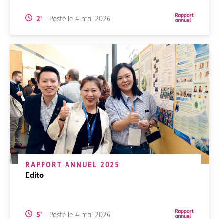
Temps de lecture:
2
'
Posté le
4 mai 2026
RAPPORT ANNUEL 2025
Edito
Temps de lecture:
5
'
Posté le
4 mai 2026