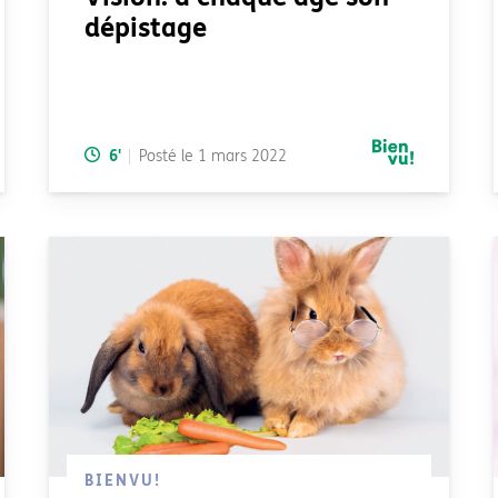
dépistage
Temps de lecture:
6
'
Posté le
1 mars 2022
BIENVU!