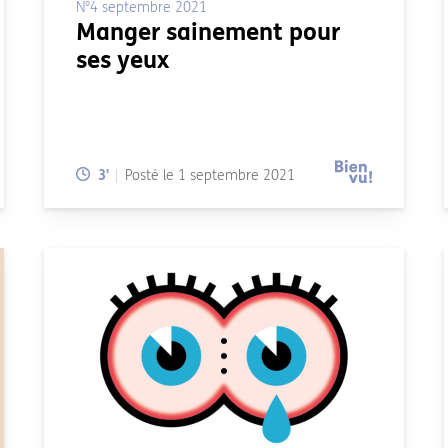
N°4 septembre 2021
Manger sainement pour
ses yeux
Temps de lecture:
3
'
Posté le
1 septembre 2021