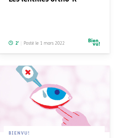
Temps de lecture:
2
'
Posté le
1 mars 2022
BIENVU!