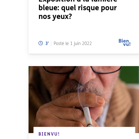
bleue: quel risque pour
nos yeux?
Temps de lecture:
3
'
Posté le
1 juin 2022
BIENVU!