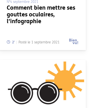
N°4 septembre 2021
Comment bien mettre ses
gouttes oculaires,
l’infographie
Temps de lecture:
2
'
Posté le
1 septembre 2021