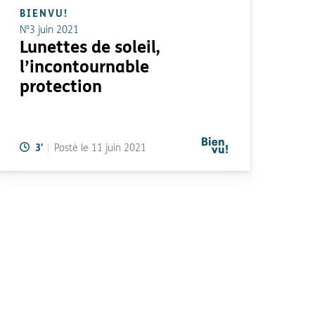
BIENVU!
N°3 juin 2021
Lunettes de soleil,
l’incontournable
protection
Temps de lecture:
3
'
Posté le
11 juin 2021