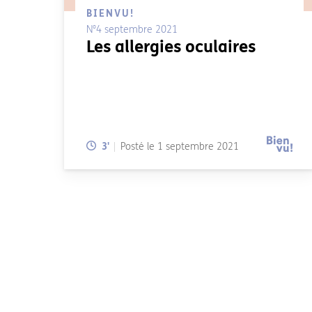
BIENVU!
N°4 septembre 2021
Les allergies oculaires
Temps de lecture:
3
'
Posté le
1 septembre 2021
Pagination des 