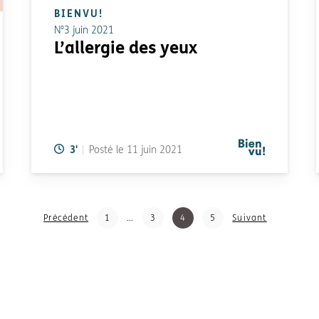
BIENVU!
N°3 juin 2021
L’allergie des yeux
Temps de lecture:
3
'
Posté le
11 juin 2021
publications
Précédent
1
…
3
4
5
Suivant