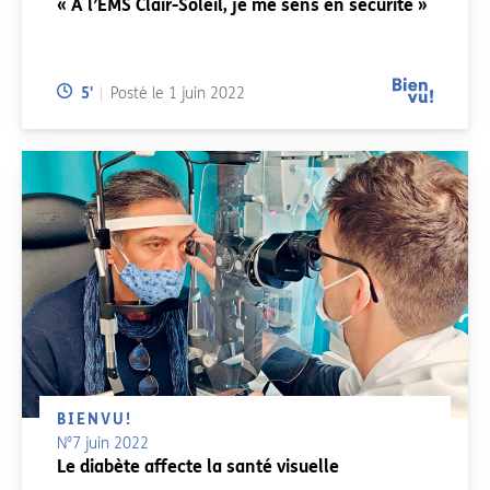
« A l’EMS Clair-Soleil, je me sens en sécurité »
Temps de lecture:
5
'
Posté le
1 juin 2022
BIENVU!
N°7 juin 2022
Le diabète affecte la santé visuelle