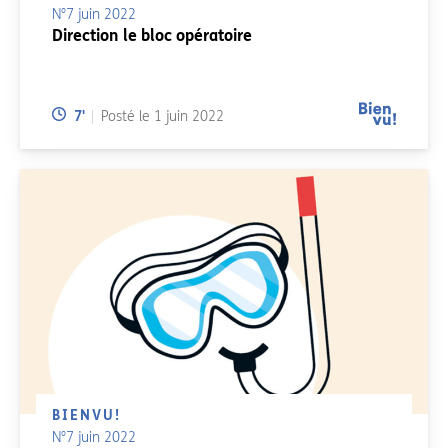
N°7 juin 2022
Direction le bloc opératoire
Temps de lecture:
7
'
Posté le
1 juin 2022
BIENVU!
N°7 juin 2022