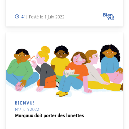
Temps de lecture:
4
'
Posté le
1 juin 2022
BIENVU!
N°7 juin 2022
Margaux doit porter des lunettes