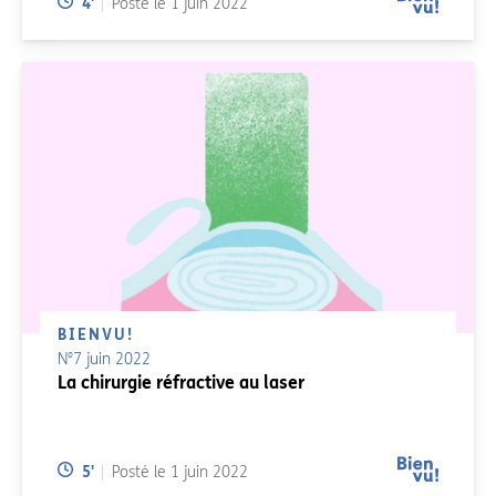
Temps de lecture:
4
'
Posté le
1 juin 2022
BIENVU!
N°7 juin 2022
La chirurgie réfractive au laser
Temps de lecture:
5
'
Posté le
1 juin 2022