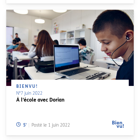
BIENVU!
N°7 juin 2022
À l’école avec Dorian
Temps de lecture:
5
'
Posté le
1 juin 2022