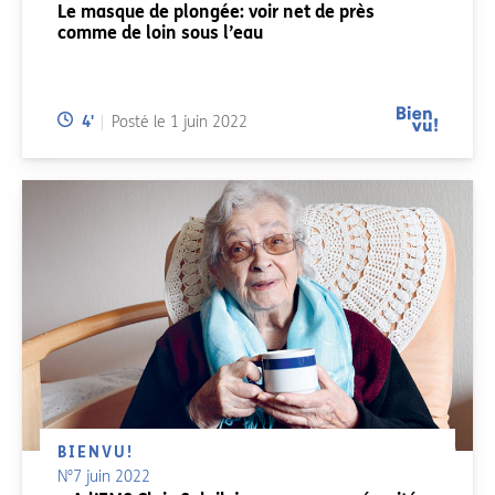
Le masque de plongée: voir net de près
comme de loin sous l’eau
Temps de lecture:
4
'
Posté le
1 juin 2022
BIENVU!
N°7 juin 2022