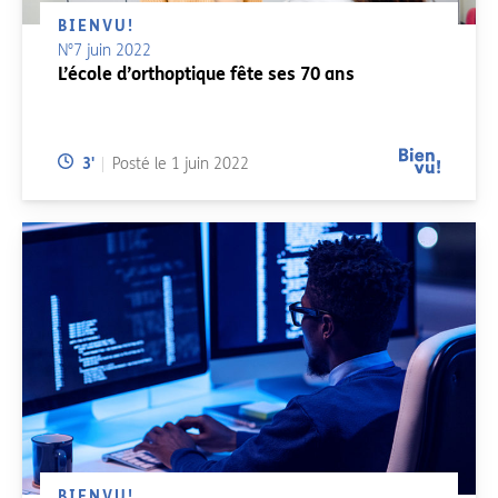
BIENVU!
N°7 juin 2022
L’école d’orthoptique fête ses 70 ans
Temps de lecture:
3
'
Posté le
1 juin 2022
BIENVU!